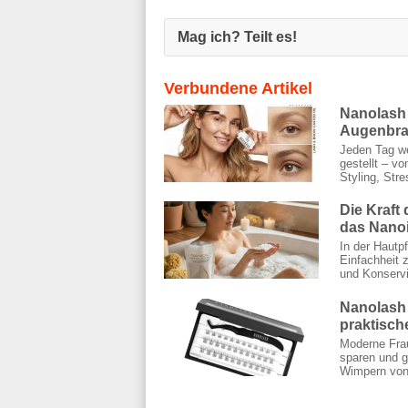
Mag ich? Teilt es!
Verbundene Artikel
Nanolash 
Augenbrau
Jeden Tag w
gestellt – v
Styling, Stre
Die Kraft
das Nanoi
In der Hautp
Einfachheit 
und Konservi
Nanolash 
praktisch
Moderne Frau
sparen und g
Wimpern von 