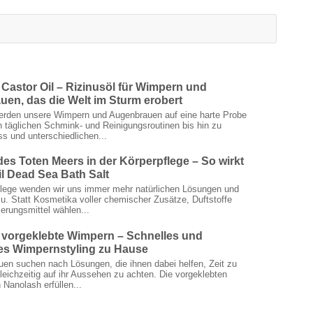
Castor Oil – Rizinusöl für Wimpern und
en, das die Welt im Sturm erobert
erden unsere Wimpern und Augenbrauen auf eine harte Probe
on täglichen Schmink- und Reinigungsroutinen bis hin zu
ss und unterschiedlichen...
 des Toten Meers in der Körperpflege – So wirkt
l Dead Sea Bath Salt
flege wenden wir uns immer mehr natürlichen Lösungen und
zu. Statt Kosmetika voller chemischer Zusätze, Duftstoffe
erungsmittel wählen...
vorgeklebte Wimpern – Schnelles und
es Wimpernstyling zu Hause
en suchen nach Lösungen, die ihnen dabei helfen, Zeit zu
leichzeitig auf ihr Aussehen zu achten. Die vorgeklebten
Nanolash erfüllen...