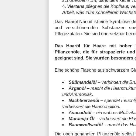
schonenden Film, dank dem keine Tox
Viertens
pflegt es die Kopfhaut, ve
Arbeit, was zum schnelleren Wachstu
Das Haaröl Nanoil ist eine Symbiose der
und verschönernden Substanzen sowi
Pflegezutaten. Sie sind unersetzbar bei 
Das Haaröl für Haare mit hoher P
Pflanzenöle, die für strapazierte u
geeignet sind. Sie wurden besonders 
Eine schöne Flasche aus schwarzem Glas
Süßmandelöl
– verhindert die Brü
Arganöl
– macht die Haarstruktur
und Ammoniak.
Nachtkerzenöl
– spendet Feuchtig
verbessert die Haarkondition.
Avocadoöl
– ein wahres Multivita
Maracuja-Öl
– verbessert die Elas
Baumwollsaatöl
– macht das Haa
Die oben genannten Pflanzenöle selbst 