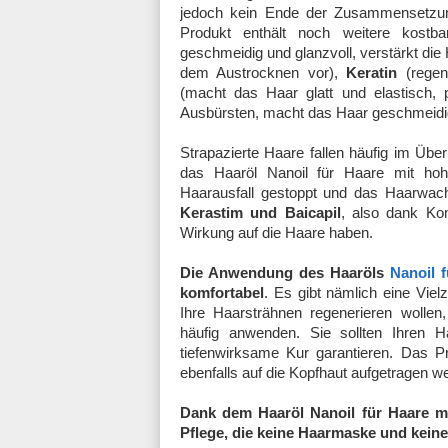
jedoch kein Ende der Zusammensetzung
Produkt enthält noch weitere kostbar
geschmeidig und glanzvoll, verstärkt die
dem Austrocknen vor),
Keratin
(regene
(macht das Haar glatt und elastisch, 
Ausbürsten, macht das Haar geschmeidig
Strapazierte Haare fallen häufig im Üb
das Haaröl Nanoil für Haare mit hoh
Haarausfall gestoppt und das Haarwach
Kerastim und Baicapil
, also dank Ko
Wirkung auf die Haare haben.
Die Anwendung des Haaröls
Nanoil 
komfortabel
. Es gibt nämlich eine Vi
Ihre Haarsträhnen regenerieren wollen,
häufig anwenden. Sie sollten Ihren 
tiefenwirksame Kur garantieren. Das Pr
ebenfalls auf die Kopfhaut aufgetragen w
Dank dem Haaröl Nanoil für Haare mi
Pflege, die keine Haarmaske und keine