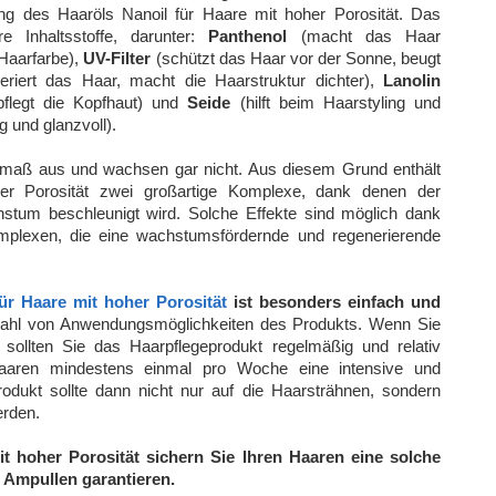
 des Haaröls Nanoil für Haare mit hoher Porosität. Das
e Inhaltsstoffe, darunter:
Panthenol
(macht das Haar
 Haarfarbe),
UV-Filter
(schützt das Haar vor der Sonne, beugt
riert das Haar, macht die Haarstruktur dichter),
Lanolin
pflegt die Kopfhaut) und
Seide
(hilft beim Haarstyling und
 und glanzvoll).
ermaß aus und wachsen gar nicht. Aus diesem Grund enthält
er Porosität zwei großartige Komplexe, dank denen der
stum beschleunigt wird. Solche Effekte sind möglich dank
mplexen, die eine wachstumsfördernde und regenerierende
für Haare mit hoher Porosität
ist besonders einfach und
elzahl von Anwendungsmöglichkeiten des Produkts. Wenn Sie
 sollten Sie das Haarpflegeprodukt regelmäßig und relativ
Haaren mindestens einmal pro Woche eine intensive und
odukt sollte dann nicht nur auf die Haarsträhnen, sondern
erden.
t hoher Porosität sichern Sie Ihren Haaren eine solche
 Ampullen garantieren.