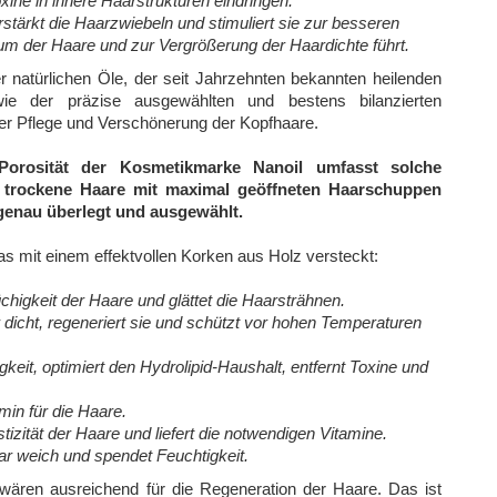
ine in innere Haarstrukturen eindringen.
rstärkt die Haarzwiebeln und stimuliert sie zur besseren
m der Haare und zur Vergrößerung der Haardichte führt.
 natürlichen Öle, der seit Jahrzehnten bekannten heilenden
e der präzise ausgewählten und bestens bilanzierten
der Pflege und Verschönerung der Kopfhaare.
orosität der Kosmetikmarke Nanoil umfasst solche
nd trockene Haare mit maximal geöffneten Haarschuppen
genau überlegt und ausgewählt.
 mit einem effektvollen Korken aus Holz versteckt:
chigkeit der Haare und glättet die Haarsträhnen.
 dicht, regeneriert sie und schützt vor hohen Temperaturen
keit, optimiert den Hydrolipid-Haushalt, entfernt Toxine und
min für die Haare.
tizität der Haare und liefert die notwendigen Vitamine.
r weich und spendet Feuchtigkeit.
wären ausreichend für die Regeneration der Haare. Das ist