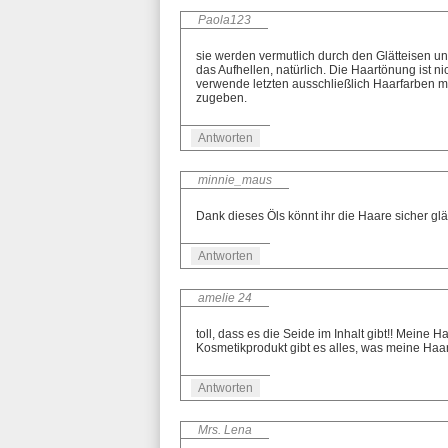
Paola123
sie werden vermutlich durch den Glätteisen u
das Aufhellen, natürlich. Die Haartönung ist n
verwende letzten ausschließlich Haarfarben mi
zugeben.
Antworten
minnie_maus
Dank dieses Öls könnt ihr die Haare sicher glät
Antworten
amelie 24
toll, dass es die Seide im Inhalt gibt!! Meine
Kosmetikprodukt gibt es alles, was meine Haar
Antworten
Mrs. Lena